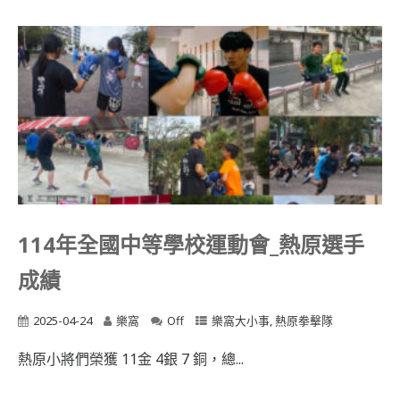
114年全國中等學校運動會_熱原選手
成績
2025-04-24
樂窩
Off
樂窩大小事
,
熱原拳擊隊
熱原小將們榮獲 11金 4銀 7 銅，總...