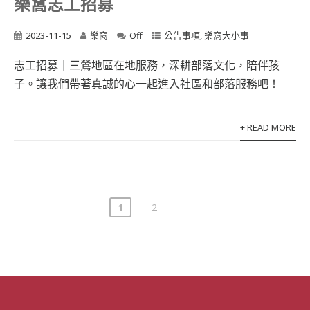
樂窩志工招募
2023-11-15
樂窩
Off
公告事項
,
樂窩大小事
志工招募｜三鶯地區在地服務，深耕部落文化，陪伴孩
子。讓我們帶著真誠的心一起進入社區和部落服務吧！
+ READ MORE
1
2
文
章
分
頁