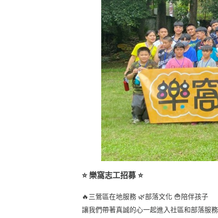
⭐️ 樂窩志工招募 ⭐️
🔥三鶯區在地服務 🌿部落文化 🍟陪伴孩子
讓我們帶著真誠的心一起進入社區和部落服務